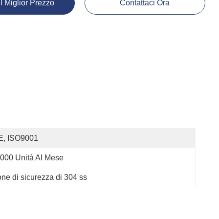
Il Miglior Prezzo
Contattaci Ora
E, ISO9001
000 Unità Al Mese
one di sicurezza di 304 ss