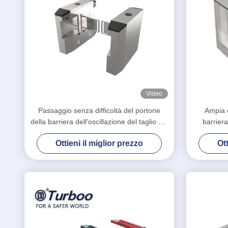
Video
Passaggio senza difficoltà del portone
Ampia c
della barriera dell'oscillazione del taglio del
barriera
laser per i parchi di divertimenti
girevole 
Ottieni il miglior prezzo
Ott