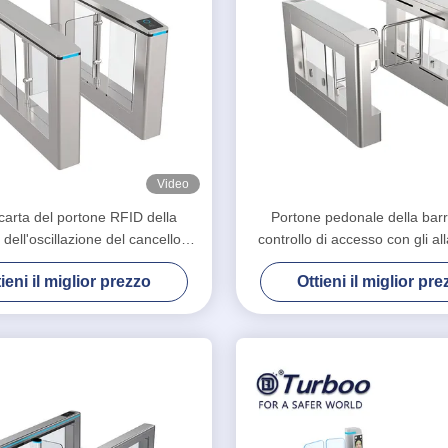
Video
arta del portone RFID della
Portone pedonale della barr
 dell'oscillazione del cancello
controllo di accesso con gli al
1100mm 30w SUS304 del vicolo
luce stroboscopica e di 
ieni il miglior prezzo
Ottieni il miglior pr
per l'handicap