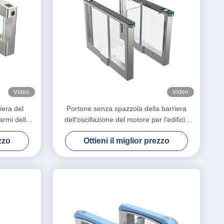
Video
Video
iera del
Portone senza spazzola della barriera
larmi della
dell'oscillazione del motore per l'edificio
voce
per uffici/barriera pedonale 600-900mm
ezzo
Ottieni il miglior prezzo
dell'oscillazione