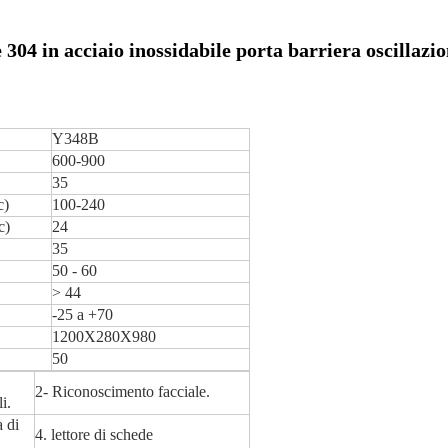
 304 in acciaio inossidabile porta barriera oscillazi
Y348B
600-900
35
c)
100-240
c)
24
35
50 - 60
> 44
-25 a +70
1200X280X980
50
2- Riconoscimento facciale.
i.
a di
4. lettore di schede