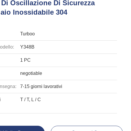
Di Oscillazione Di Sicurezza
iaio Inossidabile 304
Turboo
odello:
Y348B
1 PC
negotiable
nsegna:
7-15 giorni lavorativi
i
T / T, L / C