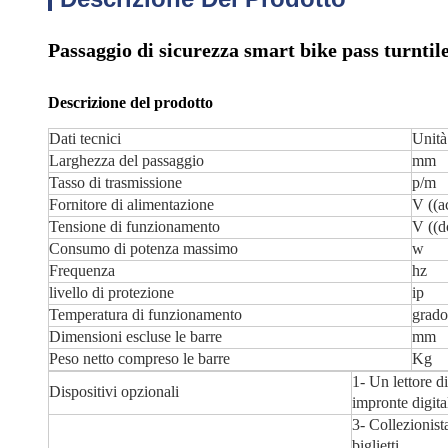
Passaggio di sicurezza smart bike pass turntile
Descrizione del prodotto
Dati tecnici
Unità
Larghezza del passaggio
mm
Tasso di trasmissione
p/m
Fornitore di alimentazione
V ((a
Tensione di funzionamento
V ((d
Consumo di potenza massimo
w
Frequenza
hz
livello di protezione
ip
Temperatura di funzionamento
grado
Dimensioni escluse le barre
mm
Peso netto compreso le barre
Kg
1- Un lettore di
Dispositivi opzionali
impronte digital
3- Collezionist
biglietti.