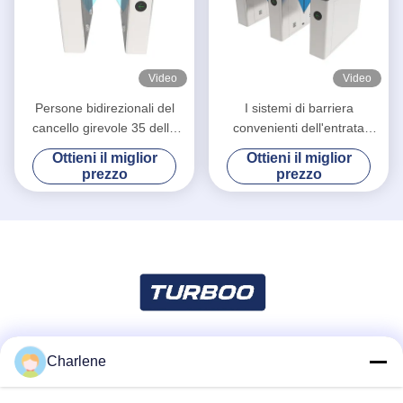
Video
Video
Persone bidirezionali del
I sistemi di barriera
cancello girevole 35 della
convenienti dell'entrata
barriera della falda/velocità
agitano il portone del
Ottieni il miglior
Ottieni il miglior
minima di transito
cancello girevole
prezzo
prezzo
Charlene
Mezzi sociali