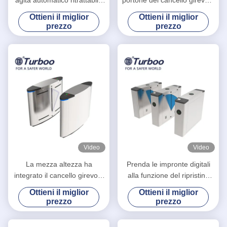
del portone della barriera
di altezza della vita di Barrie
Ottieni il miglior
Ottieni il miglior
progettato
RFID della falda SUS304
prezzo
prezzo
Video
Video
La mezza altezza ha
Prenda le impronte digitali
integrato il cancello girevole
alla funzione del ripristino
automatico della barriera
automatico dei sistemi di
Ottieni il miglior
Ottieni il miglior
della falda con il
barriera del portone/entrata
prezzo
prezzo
riconoscimento di fronte
della barriera della falda