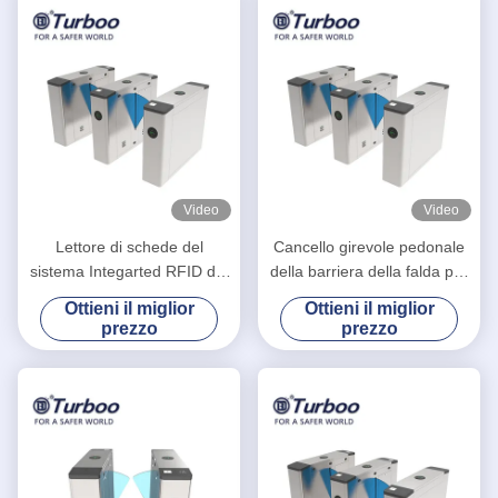
Video
Video
Lettore di schede del
Cancello girevole pedonale
sistema Integarted RFID del
della barriera della falda per
controllo di accesso del
gestione della sicurezza
Ottieni il miglior
Ottieni il miglior
portone della barriera della
dell'interno ed all'aperto
prezzo
prezzo
falda ed analizzatore di QR