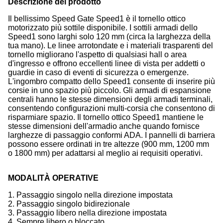
Descrizione del prodotto
Il bellissimo Speed Gate Speed1 è il tornello ottico
motorizzato più sottile disponibile. I sottili armadi dello
Speed1 sono larghi solo 120 mm (circa la larghezza della
tua mano). Le linee arrotondate e i materiali trasparenti del
tornello migliorano l'aspetto di qualsiasi hall o area
d'ingresso e offrono eccellenti linee di vista per addetti o
guardie in caso di eventi di sicurezza o emergenze.
L'ingombro compatto dello Speed1 consente di inserire più
corsie in uno spazio più piccolo. Gli armadi di espansione
centrali hanno le stesse dimensioni degli armadi terminali,
consentendo configurazioni multi-corsia che consentono di
risparmiare spazio. Il tornello ottico Speed1 mantiene le
stesse dimensioni dell'armadio anche quando fornisce
larghezze di passaggio conformi ADA. I pannelli di barriera
possono essere ordinati in tre altezze (900 mm, 1200 mm
o 1800 mm) per adattarsi al meglio ai requisiti operativi.
MODALITÀ OPERATIVE
1. Passaggio singolo nella direzione impostata
2. Passaggio singolo bidirezionale
3. Passaggio libero nella direzione impostata
4. Sempre libero o bloccato