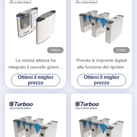
Video
Video
La mezza altezza ha
Prenda le impronte digitali
integrato il cancello girevole
alla funzione del ripristino
automatico della barriera
automatico dei sistemi di
Ottieni il miglior
Ottieni il miglior
della falda con il
barriera del portone/entrata
prezzo
prezzo
riconoscimento di fronte
della barriera della falda