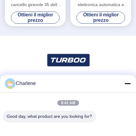
cancello girevole 35 della
elettronica automatica a
barriera della falda/velocità
battente per scuole e stadi
Ottieni il miglior
Ottieni il miglior
minima di transito
ES2216
prezzo
prezzo
Charlene
Mezzi sociali
8:41 AM
Contatto rapido
Good day, what product are you looking for?
Telefono
86--18924634707