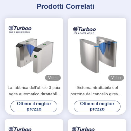
Prodotti Correlati
Video
Video
La fabbrica dell'ufficio 3 paia
Sistema ritrattabile del
agita automatico ritrattabile
portone del cancello girevole
del portone della barriera
di altezza della vita di Barrie
Ottieni il miglior
Ottieni il miglior
progettato
RFID della falda SUS304
prezzo
prezzo