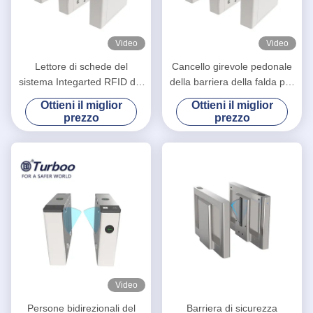
Video
Video
Lettore di schede del
Cancello girevole pedonale
sistema Integarted RFID del
della barriera della falda per
controllo di accesso del
gestione della sicurezza
Ottieni il miglior
Ottieni il miglior
portone della barriera della
dell'interno ed all'aperto
prezzo
prezzo
falda ed analizzatore di QR
Video
Persone bidirezionali del
Barriera di sicurezza