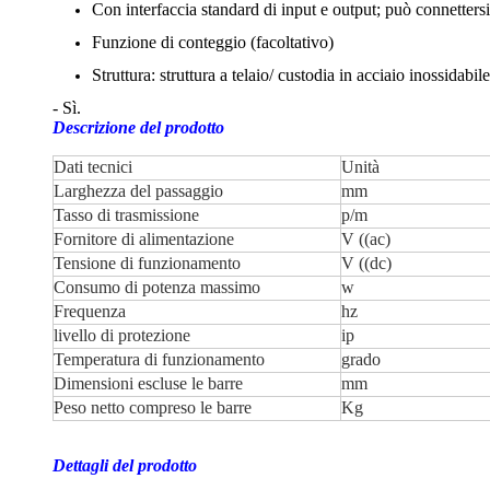
Con interfaccia standard di input e output; può connettersi co
Funzione di conteggio (facoltativo)
Struttura: struttura a telaio/ custodia in acciaio inossidab
- Sì.
Descrizione del prodotto
Dati tecnici
Unità
Larghezza del passaggio
mm
Tasso di trasmissione
p/m
Fornitore di alimentazione
V ((ac)
Tensione di funzionamento
V ((dc)
Consumo di potenza massimo
w
Frequenza
hz
livello di protezione
ip
Temperatura di funzionamento
grado
Dimensioni escluse le barre
mm
Peso netto compreso le barre
Kg
Dettagli del prodotto