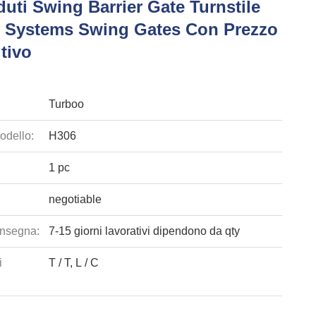
uti Swing Barrier Gate Turnstile
y Systems Swing Gates Con Prezzo
tivo
Turboo
odello:
H306
1 pc
negotiable
nsegna:
7-15 giorni lavorativi dipendono da qty
i
T / T, L / C