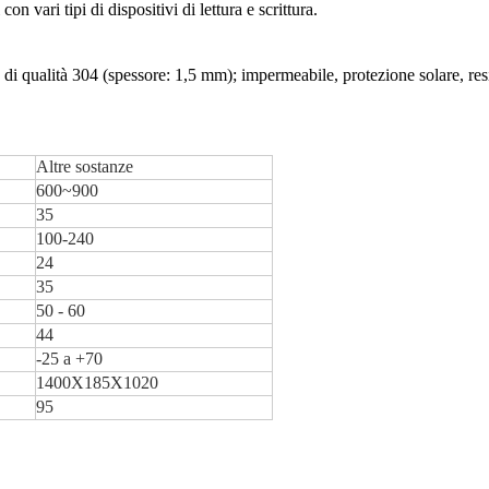
n vari tipi di dispositivi di lettura e scrittura.
ile di qualità 304 (spessore: 1,5 mm); impermeabile, protezione solare, res
Altre sostanze
600~900
35
100-240
24
35
50 - 60
44
-25 a +70
1400X185X1020
95