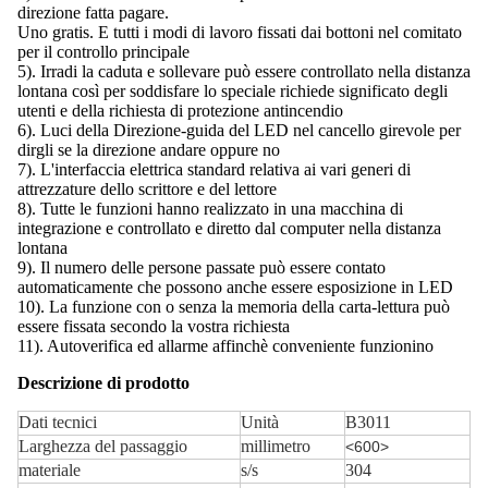
direzione fatta pagare.
Uno gratis. E tutti i modi di lavoro fissati dai bottoni nel comitato
per il controllo principale
5). Irradi la caduta e sollevare può essere controllato nella distanza
lontana così per soddisfare lo speciale richiede significato degli
utenti e della richiesta di protezione antincendio
6). Luci della Direzione-guida del LED nel cancello girevole per
dirgli se la direzione andare oppure no
7). L'interfaccia elettrica standard relativa ai vari generi di
attrezzature dello scrittore e del lettore
8). Tutte le funzioni hanno realizzato in una macchina di
integrazione e controllato e diretto dal computer nella distanza
lontana
9). Il numero delle persone passate può essere contato
automaticamente che possono anche essere esposizione in LED
10). La funzione con o senza la memoria della carta-lettura può
essere fissata secondo la vostra richiesta
11). Autoverifica ed allarme affinchè conveniente funzionino
Descrizione di prodotto
Dati tecnici
Unità
B3011
Larghezza del passaggio
millimetro
<600>
materiale
s/s
304