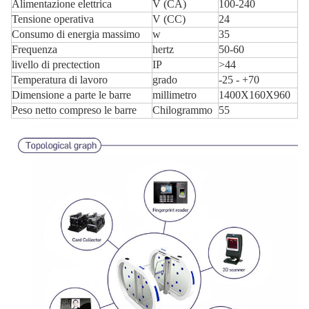
Alimentazione elettrica
V (CA)
100-240
Tensione operativa
V (CC)
24
Consumo di energia massimo
w
35
Frequenza
hertz
50-60
livello di prectection
IP
>44
Temperatura di lavoro
grado
-25 - +70
Dimensione a parte le barre
millimetro
1400X160X960
Peso netto compreso le barre
Chilogrammo
55