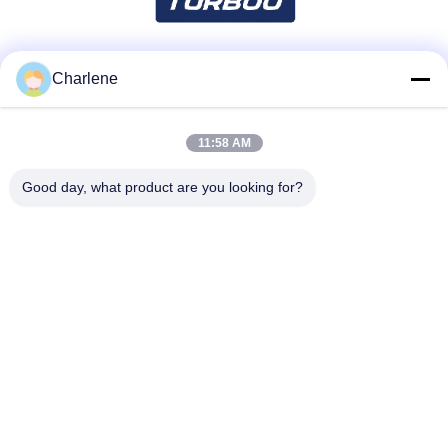
Charlene
Mezzi sociali
11:58 AM
Contatto rapido
Good day, what product are you looking for?
Telefono
86--18924634707
E-mail
info@turboo.cn
Indirizzo
primo-quarto pavimento, costruzione #1, area della fabbrica
di Guanjie, strada #1134, Comunità di Guihua, via di
Guanlan, distretto di Longhua, Shenzhen del guanguang