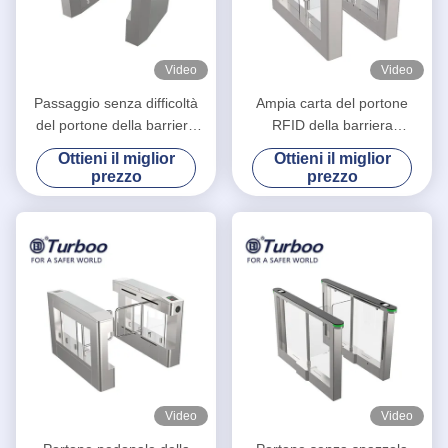
Video
Video
Passaggio senza difficoltà
Ampia carta del portone
del portone della barriera
RFID della barriera
dell'oscillazione del taglio del
dell'oscillazione del cancello
Ottieni il miglior
Ottieni il miglior
laser per i parchi di
girevole 1100mm 30w
prezzo
prezzo
divertimenti
SUS304 del vicolo per
l'handicap
Video
Video