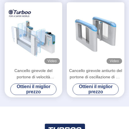
Video
Video
Cancello girevole del
Cancello girevole antiurto del
portone di velocità
portone di oscillazione di QR
dell'identificazione del
Rfid con il servomotore
Ottieni il miglior
Ottieni il miglior
portone della barriera
senza spazzola
prezzo
prezzo
dell'oscillazione
dell'aeroporto doppio