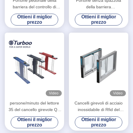
Portone pedonale della
Portone senza spazzola
barriera del controllo di
della barriera
accesso con gli allarmi della
dell'oscillazione del motore
Ottieni il miglior
Ottieni il miglior
luce stroboscopica e di voce
per l'edificio per
prezzo
prezzo
uffici/barriera pedonale 600-
900mm dell'oscillazione
Video
Video
persone/minuto del lettore
Cancelli girevoli di acciaio
35 del cancello girevole QR
inossidabile di Rfid del
del portone di velocità
portone del cancello girevole
Ottieni il miglior
Ottieni il miglior
dell'oscillazione di 2.0mm
dell'oscillazione di SUS304
prezzo
prezzo
RS485