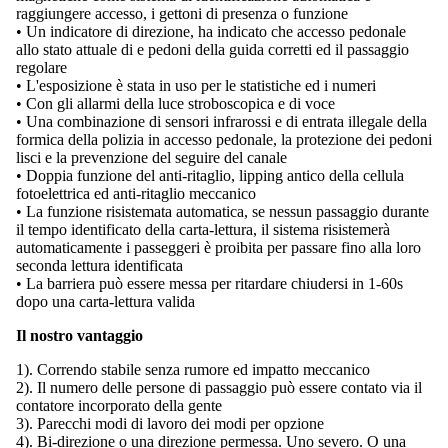
raggiungere accesso, i gettoni di presenza o funzione
• Un indicatore di direzione, ha indicato che accesso pedonale
allo stato attuale di e pedoni della guida corretti ed il passaggio
regolare
• L'esposizione è stata in uso per le statistiche ed i numeri
• Con gli allarmi della luce stroboscopica e di voce
• Una combinazione di sensori infrarossi e di entrata illegale della
formica della polizia in accesso pedonale, la protezione dei pedoni
lisci e la prevenzione del seguire del canale
• Doppia funzione del anti-ritaglio, lipping antico della cellula
fotoelettrica ed anti-ritaglio meccanico
• La funzione risistemata automatica, se nessun passaggio durante
il tempo identificato della carta-lettura, il sistema risistemerà
automaticamente i passeggeri è proibita per passare fino alla loro
seconda lettura identificata
• La barriera può essere messa per ritardare chiudersi in 1-60s
dopo una carta-lettura valida
Il nostro vantaggio
1). Correndo stabile senza rumore ed impatto meccanico
2). Il numero delle persone di passaggio può essere contato via il
contatore incorporato della gente
3). Parecchi modi di lavoro dei modi per opzione
4). Bi-direzione o una direzione permessa. Uno severo. O una