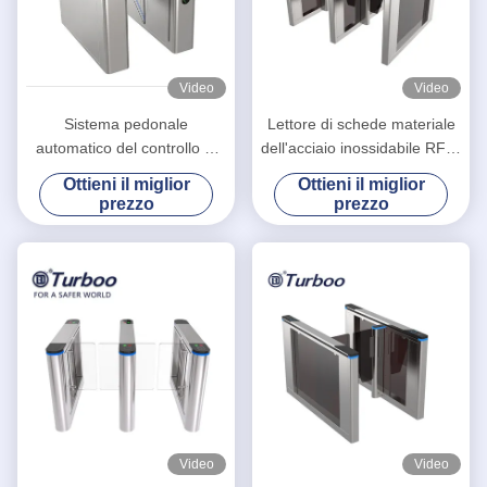
Video
Video
Sistema pedonale
Lettore di schede materiale
automatico del controllo di
dell'acciaio inossidabile RFID
accesso del cancello
del portone della barriera
Ottieni il miglior
Ottieni il miglior
girevole della barriera della
dell'oscillazione della pagaia
prezzo
prezzo
falda di altezza della vita
di direzione della Bi
Video
Video