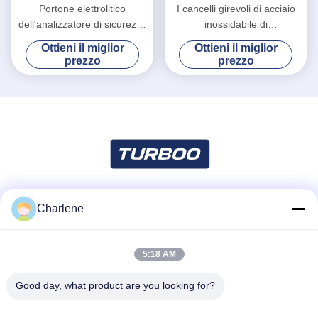
Portone elettrolitico
I cancelli girevoli di acciaio
dell'analizzatore di sicurezza
inossidabile di
dell'acciaio inossidabile del
comunicazione RS485
Ottieni il miglior
Ottieni il miglior
controllo di accesso
estasiano il portone della
prezzo
prezzo
elettronico dei cancelli
barriera per la biblioteca
girevoli
Charlene
Mezzi sociali
5:18 AM
Contatto rapido
Good day, what product are you looking for?
Telefono