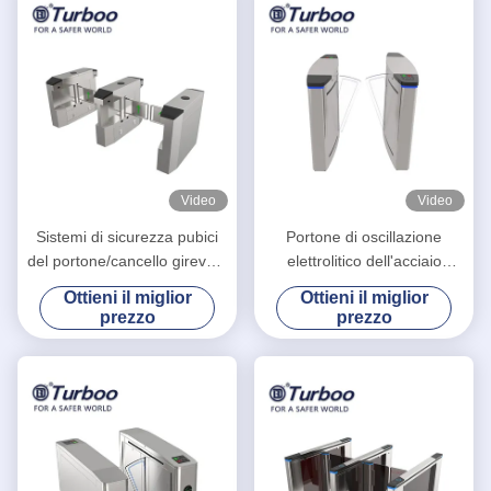
Video
Video
Sistemi di sicurezza pubici
Portone di oscillazione
del portone/cancello girevole
elettrolitico dell'acciaio
della barriera di sicurezza di
inossidabile dell'analizzatore
Ottieni il miglior
Ottieni il miglior
resistenza all'acqua
di sicurezza 24V che
prezzo
prezzo
determina tensione