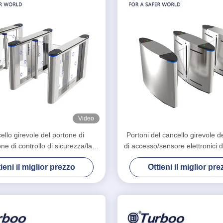
Video
cello girevole del portone di
Portoni del cancello girevole de
one di controllo di sicurezza/la
di accesso/sensore elettronici d
di scivolamento Gates il bordo
del portone G-TEK barriera de
ieni il miglior prezzo
Ottieni il miglior pr
acrilico