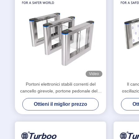
Video
Portoni elettronici stabili correnti del
Il can
cancello girevole, portone pedonale della
oscillazi
barriera dell'oscillazione
barriera 
Ottieni il miglior prezzo
Ott