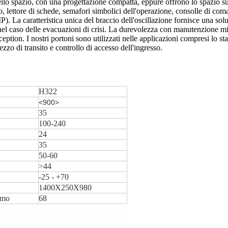
dello spazio, con una progettazione compatta, eppure offrono lo spazio suf
 lettore di schede, semafori simbolici dell'operazione, consolle di coma
La caratteristica unica del braccio dell'oscillazione fornisce una soluz
nel caso delle evacuazioni di crisi. La durevolezza con manutenzione mini
ption. I nostri portoni sono utilizzati nelle applicazioni compresi lo sta
rezzo di transito e controllo di accesso dell'ingresso.
H322
<900>
35
100-240
24
35
50-60
>44
-25 - +70
1400X250X980
mmo
68