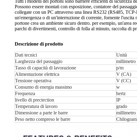
Tutti i modelli dei portoni sono barriere efficienti di sicurezza 
Possono essere montati con esposizione, contatore del passaggio,
collegate con un PC attraverso una linea RS232 (RS485, TCP-IP). 
un'emergenza o di un'interruzione di corrente, fornente l'uscita 
portone crea un ambiente sicuro dentro. per esempio, un'area rece
parchi di divertimenti, controllo di folla al minuto, raccolta di p
Descrizione di prodotto
Dati tecnici
Unità
Larghezza del passaggio
millimetro
Tasso di capacità di lavorazione
p/m
Alimentazione elettrica
V (CA)
Tensione operativa
V (CC)
Consumo di energia massimo
w
Frequenza
hertz
livello di prectection
IP
Temperatura di lavoro
grado
Dimensione a parte le barre
millimetro
Peso netto compreso le barre
Chilogra