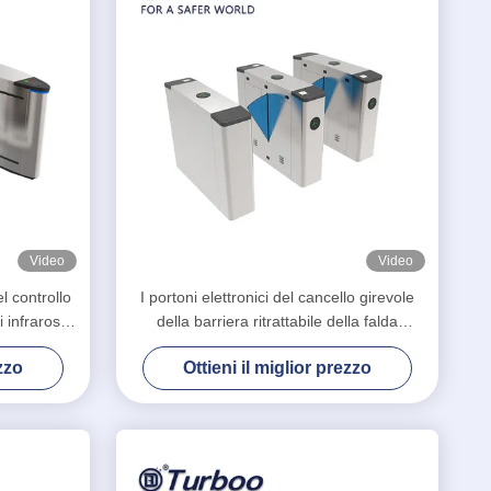
Video
Video
l controllo
I portoni elettronici del cancello girevole
i infrarosso
della barriera ritrattabile della falda
lla falda
scorrono indicatore della luce del LED
ezzo
Ottieni il miglior prezzo