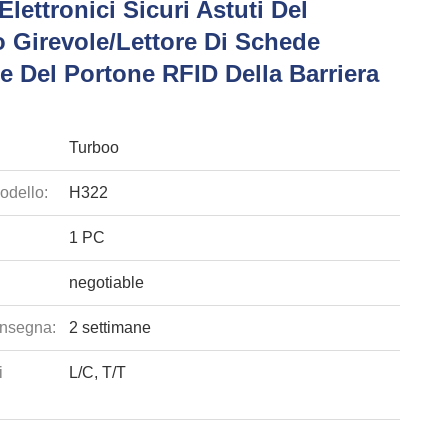
Elettronici Sicuri Astuti Del
o Girevole/lettore Di Schede
e Del Portone RFID Della Barriera
Turboo
odello:
H322
1 PC
negotiable
nsegna:
2 settimane
i
L/C, T/T