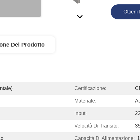
Ottieni 
ione Del Prodotto
ntale)
Certificazione:
C
Materiale:
Ac
Input:
2
Velocità Di Transito:
35
so
Capacità Di Alimentazione:
1