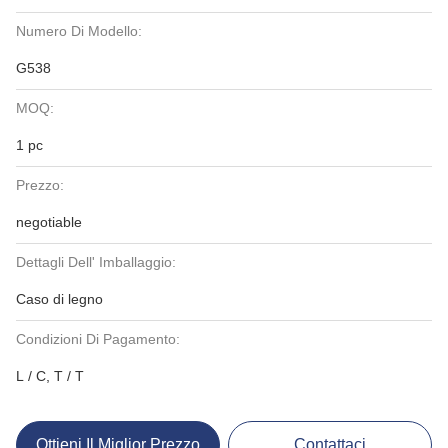
Numero Di Modello:
G538
MOQ:
1 pc
Prezzo:
negotiable
Dettagli Dell' Imballaggio:
Caso di legno
Condizioni Di Pagamento:
L / C, T / T
Ottieni Il Miglior Prezzo
Contattaci