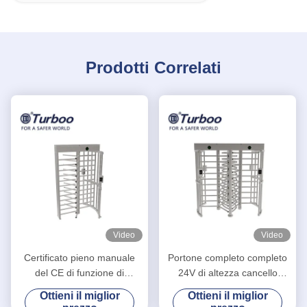
Prodotti Correlati
Video
Video
Certificato pieno manuale
Portone completo completo
del CE di funzione di
24V di altezza cancello
risistemazione di auto del
girevole/SUS304 di altezza
Ottieni il miglior
Ottieni il miglior
cancello girevole di altezza
di riconoscimento facciale