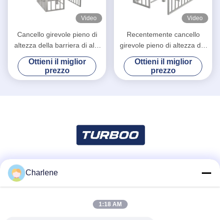
Video
Video
Cancello girevole pieno di
Recentemente cancello
altezza della barriera di alta
girevole pieno di altezza dei
sicurezza del controllo di
vicoli doppi 24V di acciaio
Ottieni il miglior
Ottieni il miglior
accesso pedonale del
inossidabile di progettazione
prezzo
prezzo
portone
Charlene
Mezzi sociali
1:18 AM
Contatto rapido