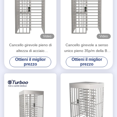
Video
Video
Cancello girevole pieno di
Cancello girevole a senso
altezza di acciaio
unico pieno 35p/m della Bi-
inossidabile di alta sicurezza
directionary SUS304 di
Ottieni il miglior
Ottieni il miglior
del controllo di accesso
altezza
prezzo
prezzo