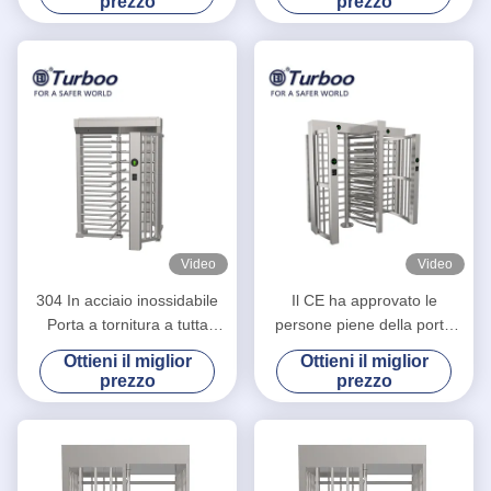
prezzo
prezzo
dell'officina ISO9001
del codice a barre di RFID
Video
Video
304 In acciaio inossidabile
Il CE ha approvato le
Porta a tornitura a tutta
persone piene della porta
altezza con codice QR per
girevole 30 del cancello
Ottieni il miglior
Ottieni il miglior
prigioni / quartieri
girevole di altezza/velocità
prezzo
prezzo
minima di transito