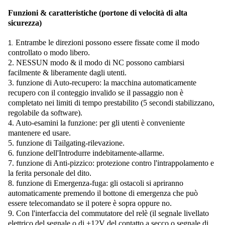
Funzioni & caratteristiche (portone di velocità di alta
sicurezza)
Entrambe le direzioni possono essere fissate come il modo
1.
controllato o modo libero.
2. NESSUN modo & il modo di NC possono cambiarsi
facilmente & liberamente dagli utenti.
3. funzione di Auto-recupero: la macchina automaticamente
recupero con il conteggio invalido se il passaggio non è
completato nei limiti di tempo prestabilito (5 secondi stabilizzano,
regolabile da software).
4. Auto-esamini la funzione: per gli utenti è conveniente
mantenere ed usare.
5.
funzione di Tailgating-rilevazione.
6. funzione dell'Introdurre indebitamente-allarme.
7. funzione di Anti-pizzico: protezione contro l'intrappolamento e
la ferita personale del dito.
8. funzione di Emergenza-fuga: gli ostacoli si apriranno
automaticamente premendo il bottone di emergenza che può
essere telecomandato se il potere è sopra oppure no.
9. Con l'interfaccia del commutatore del relè (il segnale livellato
elettrico del segnale o di +12V del contatto a secco o segnale di