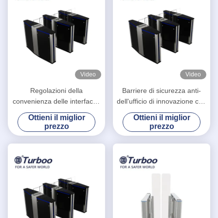
Video
Video
Regolazioni della
Barriere di sicurezza anti-
convenienza delle interfacce
dell'ufficio di innovazione con
delle barriere di sicurezza
l'indicatore di direzione del
Ottieni il miglior
Ottieni il miglior
dell'ufficio di analisi del
LED
prezzo
prezzo
sensore varie