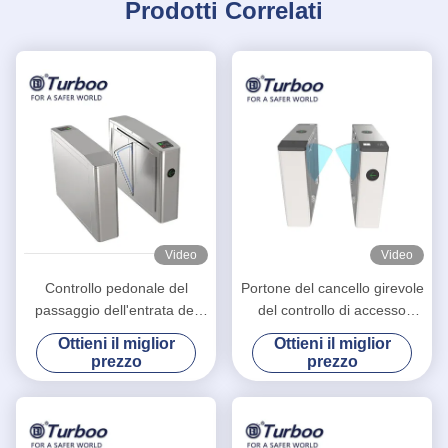
Prodotti Correlati
Video
Video
Controllo pedonale del
Portone del cancello girevole
passaggio dell'entrata del
del controllo di accesso
braccio del PC del cancello
ACB-001/cancello girevole
Ottieni il miglior
Ottieni il miglior
girevole del portone della
barriera della falda per i
prezzo
prezzo
barriera della falda
parchi di divertimenti
nell'autostazione