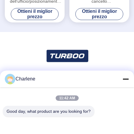
dell'ufficio/posizionamento
cancello
preciso portone pedonale
girevole/azionamento stabile
Ottieni il miglior
Ottieni il miglior
del cancello girevole
del motore di CC portoni
prezzo
prezzo
automatici di Turnstyle
Charlene
Mezzi sociali
11:42 AM
Contatto rapido
Good day, what product are you looking for?
Telefono
86--18924634707