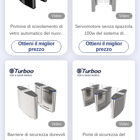
Video
Video
Portone di scivolamento di
Servomotore senza spazzola
vetro automatico del nuovo
100w del sistema di
di Bi-direzione turnstyle di
sicurezza biometrico del
Ottieni il miglior
Ottieni il miglior
sicurezza per l'edificio per
portone di oscillazione di
prezzo
prezzo
uffici con la larghezza di
Turboo R3211
550mm
Video
Video
Barriere di sicurezza durevoli
Porte di sicurezza del