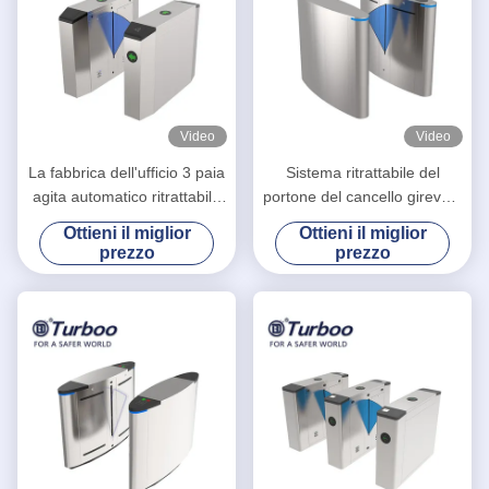
Video
Video
La fabbrica dell'ufficio 3 paia
Sistema ritrattabile del
agita automatico ritrattabile
portone del cancello girevole
del portone della barriera
di altezza della vita di Barrie
Ottieni il miglior
Ottieni il miglior
progettato
RFID della falda SUS304
prezzo
prezzo