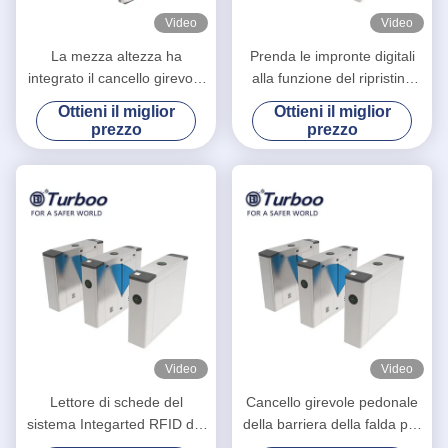
Video
Video
La mezza altezza ha
Prenda le impronte digitali
integrato il cancello girevole
alla funzione del ripristino
automatico della barriera
automatico dei sistemi di
Ottieni il miglior
Ottieni il miglior
della falda con il
barriera del portone/entrata
prezzo
prezzo
riconoscimento di fronte
della barriera della falda
Video
Video
Lettore di schede del
Cancello girevole pedonale
sistema Integarted RFID del
della barriera della falda per
controllo di accesso del
gestione della sicurezza