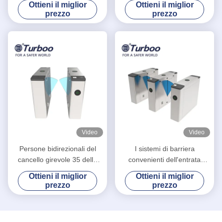
Ottieni il miglior
Ottieni il miglior
portone della barriera della
dell'interno ed all'aperto
prezzo
prezzo
falda ed analizzatore di QR
Video
Video
Persone bidirezionali del
I sistemi di barriera
cancello girevole 35 della
convenienti dell'entrata
barriera della falda/velocità
agitano il portone del
Ottieni il miglior
Ottieni il miglior
minima di transito
cancello girevole
prezzo
prezzo