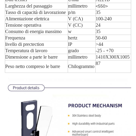
Larghezza del passaggio
millimetro
<550>
Tasso di capacità di lavorazione
p/m
35
Alimentazione elettrica
V (CA)
100-240
Tensione operativa
V (CC)
24
Consumo di energia massimo
w
35
Frequenza
hertz
50-60
livello di prectection
IP
>44
Temperatura di lavoro
grado
-25 - +70
Dimensione a parte le barre
millimetro
1410X300X1005
87
Peso netto compreso le barre
Chilogrammo