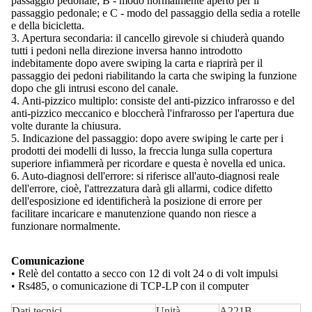
passaggio pedonale; B - modo normalmente aperto per il
passaggio pedonale; e C - modo del passaggio della sedia a rotelle
e della bicicletta.
3. Apertura secondaria: il cancello girevole si chiuderà quando
tutti i pedoni nella direzione inversa hanno introdotto
indebitamente dopo avere swiping la carta e riaprirà per il
passaggio dei pedoni riabilitando la carta che swiping la funzione
dopo che gli intrusi escono del canale.
4. Anti-pizzico multiplo: consiste del anti-pizzico infrarosso e del
anti-pizzico meccanico e bloccherà l'infrarosso per l'apertura due
volte durante la chiusura.
5. Indicazione del passaggio: dopo avere swiping le carte per i
prodotti dei modelli di lusso, la freccia lunga sulla copertura
superiore infiammerà per ricordare e questa è novella ed unica.
6. Auto-diagnosi dell'errore: si riferisce all'auto-diagnosi reale
dell'errore, cioè, l'attrezzatura darà gli allarmi, codice difetto
dell'esposizione ed identificherà la posizione di errore per
facilitare incaricare e manutenzione quando non riesce a
funzionare normalmente.
Comunicazione
• Relè del contatto a secco con 12 di volt 24 o di volt impulsi
• Rs485, o comunicazione di TCP-LP con il computer
Dati tecnici
Unità
A221B