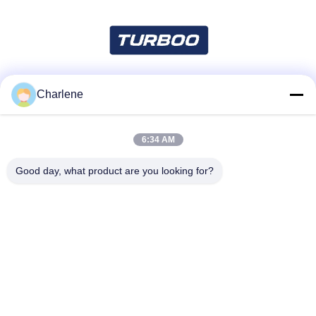
Charlene
Mezzi sociali
6:34 AM
Contatto rapido
Good day, what product are you looking for?
Telefono
86--18924634707
E-mail
info@turboo.cn
Indirizzo
primo-quarto pavimento, costruzione #1, area della fabbrica
di Guanjie, strada #1134, Comunità di Guihua, via di