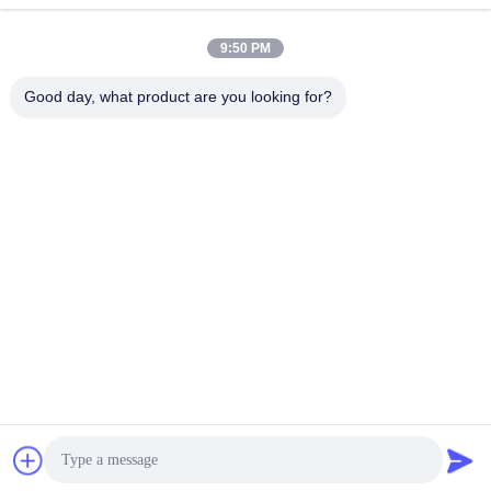
9:50 PM
Contatto rapido
Good day, what product are you looking for?
Telefono
86--18924634707
E-mail
info@turboo.cn
Indirizzo
primo-quarto pavimento, costruzione #1, area della fabbrica
di Guanjie, strada #1134, Comunità di Guihua, via di
Guanlan, distretto di Longhua, Shenzhen del guanguang
Politica sulla privacy
|
Mappa del sito
La Cina va bene. Qualità tornello a treppiede Fornitore. 2018-
2026 Turboo Automation Co., Ltd Tutti. Tutti i diritti riservati.