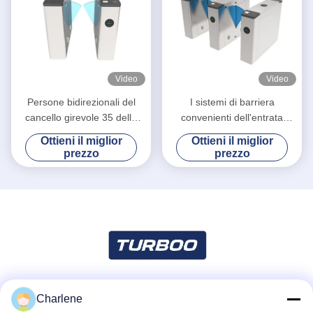
Video
Video
Persone bidirezionali del
I sistemi di barriera
cancello girevole 35 della
convenienti dell'entrata
barriera della falda/velocità
agitano il portone del
Ottieni il miglior
Ottieni il miglior
minima di transito
cancello girevole
prezzo
prezzo
Charlene
Mezzi sociali