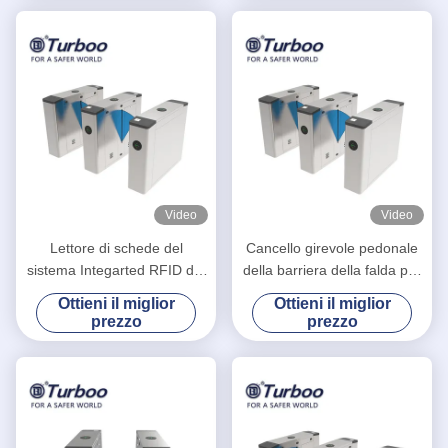
Video
Video
Lettore di schede del
Cancello girevole pedonale
sistema Integarted RFID del
della barriera della falda per
controllo di accesso del
gestione della sicurezza
Ottieni il miglior
Ottieni il miglior
portone della barriera della
dell'interno ed all'aperto
prezzo
prezzo
falda ed analizzatore di QR