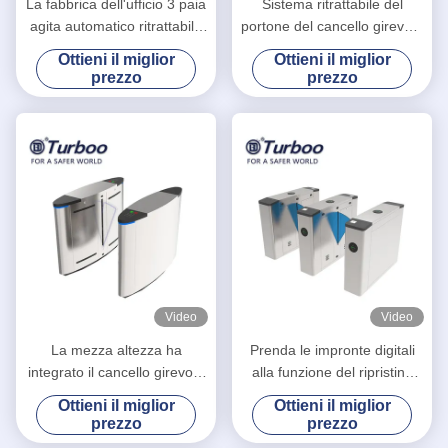
La fabbrica dell'ufficio 3 paia
Sistema ritrattabile del
agita automatico ritrattabile
portone del cancello girevole
del portone della barriera
di altezza della vita di Barrie
Ottieni il miglior
Ottieni il miglior
progettato
RFID della falda SUS304
prezzo
prezzo
Video
Video
La mezza altezza ha
Prenda le impronte digitali
integrato il cancello girevole
alla funzione del ripristino
automatico della barriera
automatico dei sistemi di
Ottieni il miglior
Ottieni il miglior
della falda con il
barriera del portone/entrata
prezzo
prezzo
riconoscimento di fronte
della barriera della falda