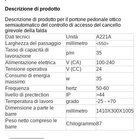
Descrizione di prodotto
Descrizione di prodotto per il portone pedonale ottico
semiautomatico del controllo di accesso del cancello
girevole della falda
Dati tecnici
Unità
A221A
Larghezza del passaggio
millimetro
<550>
Tasso di capacità di
p/m
35
lavorazione
Alimentazione elettrica
V (CA)
100-240
Tensione operativa
V (CC)
24
Consumo di energia
w
35
massimo
Frequenza
hertz
50-60
livello di prectection
IP
>44
Temperatura di lavoro
grado
-25 - +70
Dimensione a parte le
millimetro
1410X300X1005
barre
Peso netto compreso le
Chilogrammo
87
barre