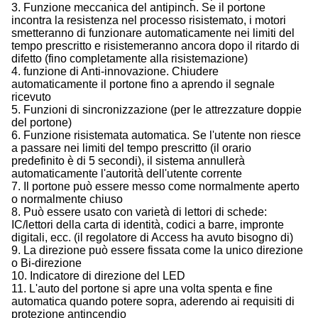
3. Funzione meccanica del antipinch. Se il portone
incontra la resistenza nel processo risistemato, i motori
smetteranno di funzionare automaticamente nei limiti del
tempo prescritto e risistemeranno ancora dopo il ritardo di
difetto (fino completamente alla risistemazione)
4. funzione di Anti-innovazione. Chiudere
automaticamente il portone fino a aprendo il segnale
ricevuto
5. Funzioni di sincronizzazione (per le attrezzature doppie
del portone)
6. Funzione risistemata automatica. Se l'utente non riesce
a passare nei limiti del tempo prescritto (il orario
predefinito è di 5 secondi), il sistema annullerà
automaticamente l'autorità dell'utente corrente
7. Il portone può essere messo come normalmente aperto
o normalmente chiuso
8. Può essere usato con varietà di lettori di schede:
IC/lettori della carta di identità, codici a barre, impronte
digitali, ecc. (il regolatore di Access ha avuto bisogno di)
9. La direzione può essere fissata come la unico direzione
o Bi-direzione
10. Indicatore di direzione del LED
11. L'auto del portone si apre una volta spenta e fine
automatica quando potere sopra, aderendo ai requisiti di
protezione antincendio