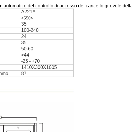
miautomatico del controllo di accesso del cancello girevole dell
A221A
o
<550>
35
100-240
24
35
50-60
>44
-25 - +70
o
1410X300X1005
ammo
87