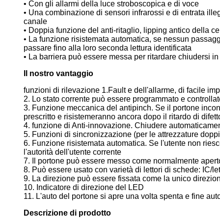
• Con gli allarmi della luce stroboscopica e di voce
• Una combinazione di sensori infrarossi e di entrata ille
canale
• Doppia funzione del anti-ritaglio, lipping antico della ce
• La funzione risistemata automatica, se nessun passaggio
passare fino alla loro seconda lettura identificata
• La barriera può essere messa per ritardare chiudersi in
Il nostro vantaggio
funzioni di rilevazione 1.Fault e dell'allarme, di facile 
2. Lo stato corrente può essere programmato e controllato
3. Funzione meccanica del antipinch. Se il portone incont
prescritto e risistemeranno ancora dopo il ritardo di dife
4. funzione di Anti-innovazione. Chiudere automaticament
5. Funzioni di sincronizzazione (per le attrezzature dopp
6. Funzione risistemata automatica. Se l'utente non riesce
l'autorità dell'utente corrente
7. Il portone può essere messo come normalmente aper
8. Può essere usato con varietà di lettori di schede: IC/let
9. La direzione può essere fissata come la unico direzio
10. Indicatore di direzione del LED
11. L'auto del portone si apre una volta spenta e fine au
Descrizione di prodotto