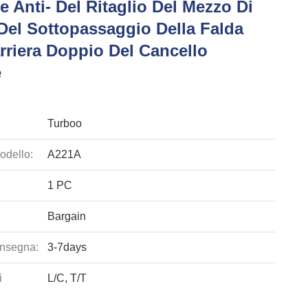
 Anti- Del Ritaglio Del Mezzo Di
 Del Sottopassaggio Della Falda
rriera Doppio Del Cancello
e
Turboo
odello:
A221A
1 PC
Bargain
nsegna:
3-7days
i
L/C, T/T