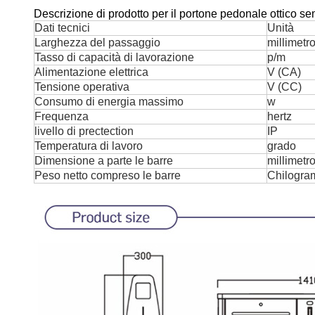
Descrizione di prodotto per il portone pedonale ottico se
Dati tecnici
Unità
Larghezza del passaggio
millimetr
Tasso di capacità di lavorazione
p/m
Alimentazione elettrica
V (CA)
Tensione operativa
V (CC)
Consumo di energia massimo
w
Frequenza
hertz
livello di prectection
IP
Temperatura di lavoro
grado
Dimensione a parte le barre
millimetr
Peso netto compreso le barre
Chilogr