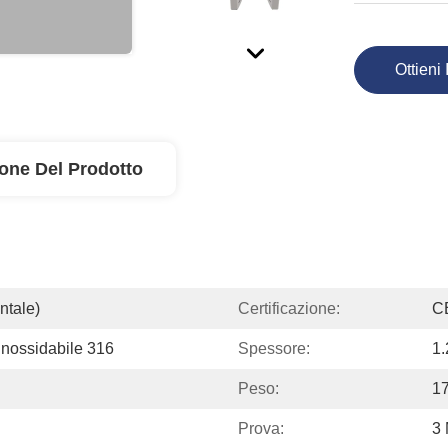
Ottieni 
ione Del Prodotto
ntale)
Certificazione:
C
 Inossidabile 316
Spessore:
1
Peso:
1
Prova:
3 