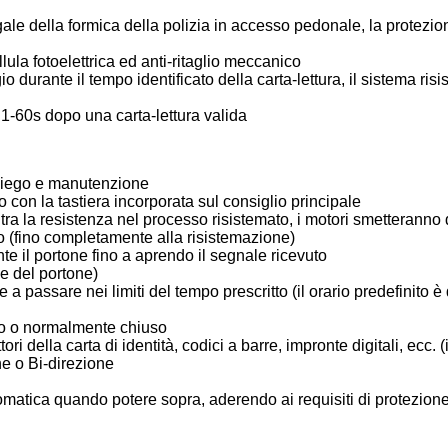
gale della formica della polizia in accesso pedonale, la protezio
llula fotoelettrica ed anti-ritaglio meccanico
 durante il tempo identificato della carta-lettura, il sistema ri
 1-60s dopo una carta-lettura valida
impiego e manutenzione
 con la tastiera incorporata sul consiglio principale
ra la resistenza nel processo risistemato, i motori smetteranno
tto (fino completamente alla risistemazione)
e il portone fino a aprendo il segnale ricevuto
ie del portone)
 a passare nei limiti del tempo prescritto (il orario predefinito 
to o normalmente chiuso
tori della carta di identità, codici a barre, impronte digitali, ecc.
ne o Bi-direzione
tomatica quando potere sopra, aderendo ai requisiti di protezion