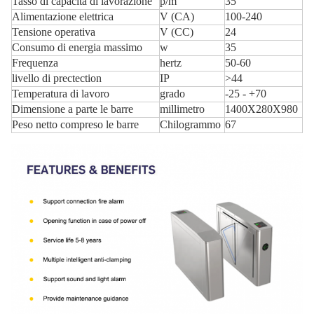
Tasso di capacità di lavorazione
p/m
35
Alimentazione elettrica
V (CA)
100-240
Tensione operativa
V (CC)
24
Consumo di energia massimo
w
35
Frequenza
hertz
50-60
livello di prectection
IP
>44
Temperatura di lavoro
grado
-25 - +70
Dimensione a parte le barre
millimetro
1400X280X980
Peso netto compreso le barre
Chilogrammo
67