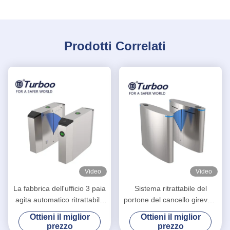
Prodotti Correlati
Video
Video
La fabbrica dell'ufficio 3 paia
Sistema ritrattabile del
agita automatico ritrattabile
portone del cancello girevole
del portone della barriera
di altezza della vita di Barrie
Ottieni il miglior
Ottieni il miglior
progettato
RFID della falda SUS304
prezzo
prezzo