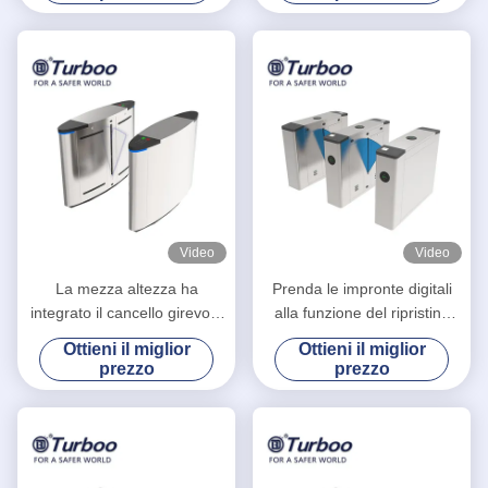
Video
Video
La mezza altezza ha
Prenda le impronte digitali
integrato il cancello girevole
alla funzione del ripristino
automatico della barriera
automatico dei sistemi di
Ottieni il miglior
Ottieni il miglior
della falda con il
barriera del portone/entrata
prezzo
prezzo
riconoscimento di fronte
della barriera della falda