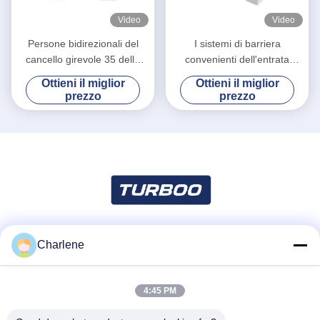
Video
Video
Persone bidirezionali del
I sistemi di barriera
cancello girevole 35 della
convenienti dell'entrata
barriera della falda/velocità
agitano il portone del
Ottieni il miglior
Ottieni il miglior
minima di transito
cancello girevole
prezzo
prezzo
Charlene
Mezzi sociali
4:45 PM
Contatto rapido