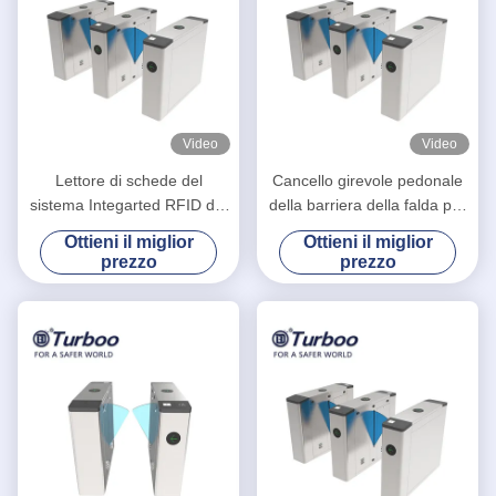
Video
Video
Lettore di schede del
Cancello girevole pedonale
sistema Integarted RFID del
della barriera della falda per
controllo di accesso del
gestione della sicurezza
Ottieni il miglior
Ottieni il miglior
portone della barriera della
dell'interno ed all'aperto
prezzo
prezzo
falda ed analizzatore di QR