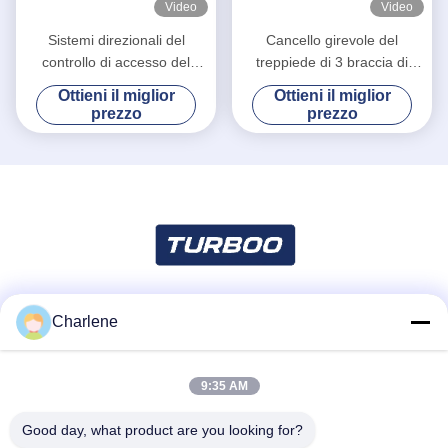
Video
Video
Sistemi direzionali del
Cancello girevole del
controllo di accesso del
treppiede di 3 braccia di
portone del cancello girevole
acciaio inossidabile per il
Ottieni il miglior
Ottieni il miglior
del treppiede di altezza della
biglietto del punto scenico
prezzo
prezzo
vita della palestra del
che controlla sistema
passaggio della Bi
Charlene
Mezzi sociali
9:35 AM
Contatto rapido
Good day, what product are you looking for?