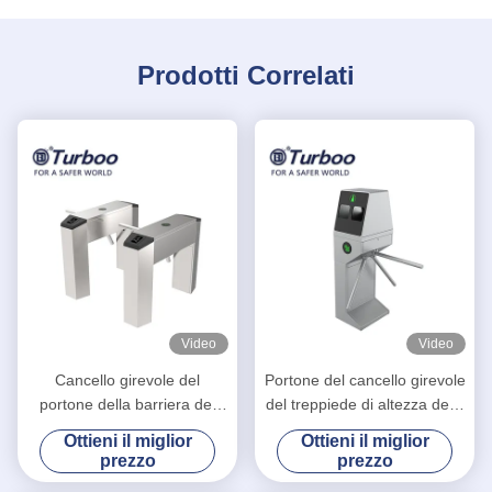
Prodotti Correlati
Video
Video
Cancello girevole del
Portone del cancello girevole
portone della barriera del
del treppiede di altezza della
treppiede di SUS 304 per
vita con la funzione di
Ottieni il miglior
Ottieni il miglior
controllo di accesso
disinfezione
prezzo
prezzo
pedonale