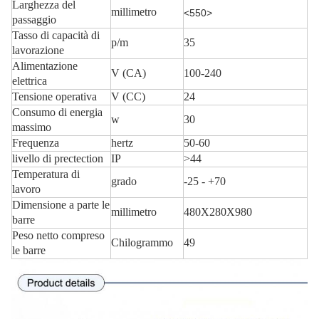
Larghezza del
millimetro
<550>
passaggio
Tasso di capacità di
p/m
35
lavorazione
Alimentazione
V (CA)
100-240
elettrica
Tensione operativa
V (CC)
24
Consumo di energia
w
30
massimo
Frequenza
hertz
50-60
livello di prectection
IP
>44
Temperatura di
grado
-25 - +70
lavoro
Dimensione a parte le
millimetro
480X280X980
barre
Peso netto compreso
Chilogrammo
49
le barre