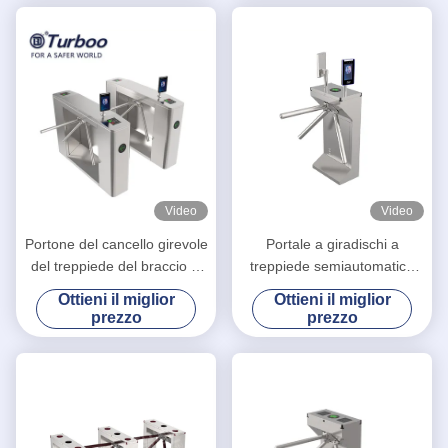
Video
Video
Portone del cancello girevole
Portale a giradischi a
del treppiede del braccio di
treppiede semiautomatico
RFID tre, cancello girevole
integrato con sistema di
Ottieni il miglior
Ottieni il miglior
verticale del treppiede per la
controllo di accesso di
prezzo
prezzo
scuola
sicurezza