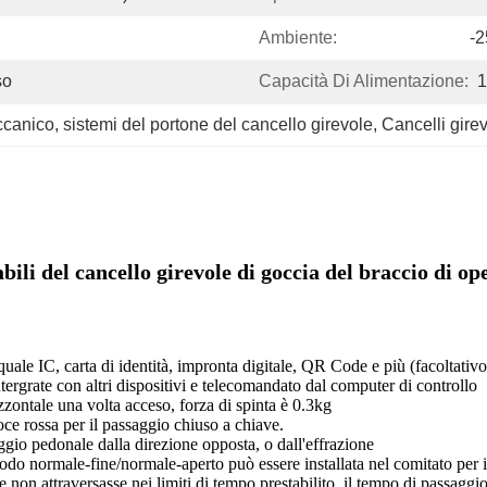
Ambiente:
-
so
Capacità Di Alimentazione:
1
ccanico
, 
sistemi del portone del cancello girevole
, 
Cancelli gire
bili del cancello girevole di goccia del braccio di op
 quale IC, carta di identità, impronta digitale, QR Code e più (facoltativ
ntergrate con altri dispositivi e telecomandato dal computer di controllo
zzontale una volta acceso, forza di spinta è 0.3kg
oce rossa per il passaggio chiuso a chiave.
ggio pedonale dalla direzione opposta, o dall'effrazione
 modo normale-fine/normale-aperto può essere installata nel comitato per i
non attraversasse nei limiti di tempo prestabilito, il tempo di passaggio