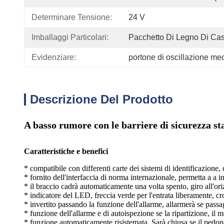
Determinare Tensione:
24 V
Imballaggi Particolari:
Pacchetto Di Legno Di Ca
Evidenziare:
portone di oscillazione me
Descrizione Del Prodotto
A basso rumore con le barriere di sicurezza sta
Caratteristiche e benefici
* compatibile con differenti carte dei sistemi di identificazione,
* fornito dell'interfaccia di norma internazionale, permetta a a i
* il braccio cadrà automaticamente una volta spento, giro all'ori
* indicatore del LED, freccia verde per l'entrata liberamente, cr
* invertito passando la funzione dell'allarme, allarmerà se passa
* funzione dell'allarme e di autoispezione se la ripartizione, il
* funzione automaticamente risistemata. Sarà chiusa se il pedone 