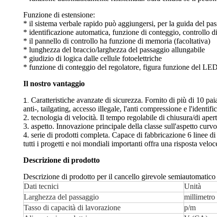
Funzione di estensione:
* il sistema verbale rapido può aggiungersi, per la guida del pa
* identificazione automatica, funzione di conteggio, controllo di
* il pannello di controllo ha funzione di memoria (facoltativa)
* lunghezza del braccio/larghezza del passaggio allungabile
* giudizio di logica dalle cellule fotoelettriche
* funzione di conteggio del regolatore, figura funzione del LED 
Il nostro vantaggio
Caratteristiche avanzate di sicurezza. Fornito di più di 10 pa
1.
anti-, tailgating, accesso illegale, l'anti compressione e l'identif
2. tecnologia di velocità. Il tempo regolabile di chiusura/di aper
3. aspetto. Innovazione principale della classe sull'aspetto curvo
4. serie di prodotti completa. Capace di fabbricazione 6 linee d
tutti i progetti e noi mondiali importanti offra una risposta veloc
Descrizione di prodotto
Descrizione di prodotto per il cancello girevole semiautomatico 
Dati tecnici
Unità
Larghezza del passaggio
millimetro
Tasso di capacità di lavorazione
p/m