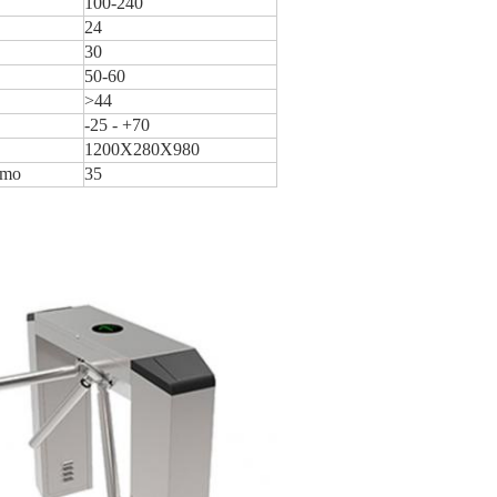
100-240
24
30
50-60
>44
-25 - +70
1200X280X980
mmo
35