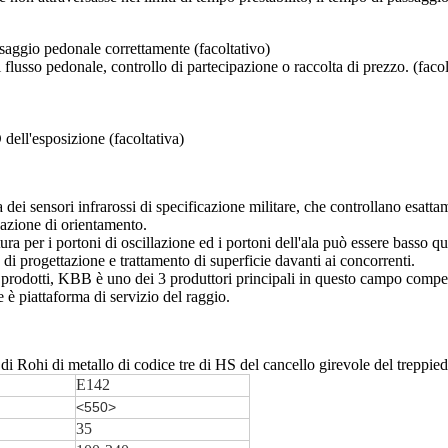
ssaggio pedonale correttamente (facoltativo)
 flusso pedonale, controllo di partecipazione o raccolta di prezzo. (facol
dell'esposizione (facoltativa)
ia dei sensori infrarossi di specificazione militare, che controllano esat
icazione di orientamento.
tura per i portoni di oscillazione ed i portoni dell'ala può essere basso q
 di progettazione e trattamento di superficie davanti ai concorrenti.
i prodotti, KBB è uno dei 3 produttori principali in questo campo compe
e è piattaforma di servizio del raggio.
di Rohi di metallo di codice tre di HS del cancello girevole del treppied
E142
<550>
35