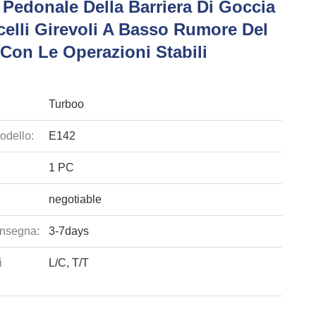
 Pedonale Della Barriera Di Goccia
celli Girevoli A Basso Rumore Del
Con Le Operazioni Stabili
Turboo
odello:
E142
1 PC
negotiable
nsegna:
3-7days
i
L/C, T/T