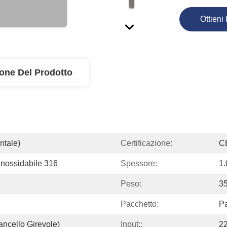
Ottieni 
ione Del Prodotto
ntale)
Certificazione:
C
 Inossidabile 316
Spessore:
1
Peso:
35
Pacchetto:
Pa
ancello Girevole)
Input::
2