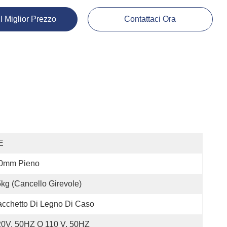
Il Miglior Prezzo
Contattaci Ora
E
.0mm Pieno
kg (cancello Girevole)
cchetto Di Legno Di Caso
20V, 50HZ O 110 V, 50HZ