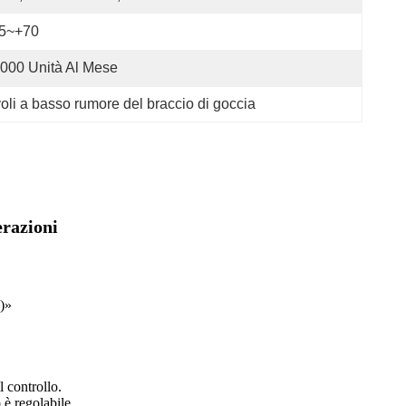
25~+70
000 Unità Al Mese
voli a basso rumore del braccio di goccia
erazioni
o)»
l controllo.
 è regolabile