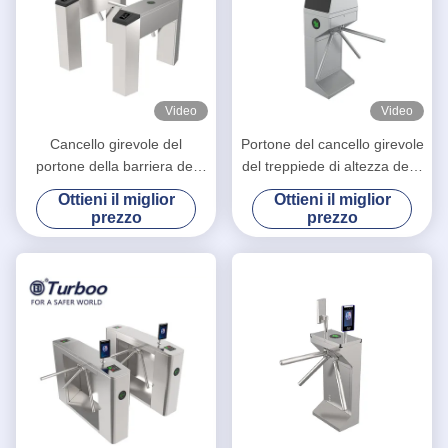
Video
Video
Cancello girevole del
Portone del cancello girevole
portone della barriera del
del treppiede di altezza della
treppiede di SUS 304 per
vita con la funzione di
Ottieni il miglior
Ottieni il miglior
controllo di accesso
disinfezione
prezzo
prezzo
pedonale