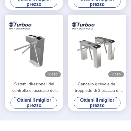
del portone del cancello
prezzo
prezzo
girevole di sicurezza
Video
Video
Sistemi direzionali del
Cancello girevole del
controllo di accesso del
treppiede di 3 braccia di
portone del cancello girevole
acciaio inossidabile per il
Ottieni il miglior
Ottieni il miglior
del treppiede di altezza della
biglietto del punto scenico
prezzo
prezzo
vita della palestra del
che controlla sistema
passaggio della Bi