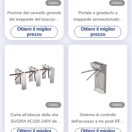
Video
Video
Portone del cancello girevole
Portale a giradischi a
del treppiede del braccio di
treppiede semiautomatico
RFID tre, cancello girevole
integrato con sistema di
Ottieni il miglior
Ottieni il miglior
verticale del treppiede per la
controllo di accesso di
prezzo
prezzo
scuola
sicurezza
Video
Video
Carta all'altezza della vita
Sistema di controllo
SUS304 AC100-240V del
dell'accesso a tre posti RFID
controllo di accesso RFID IC
semiautomatico a tre bracci
Ottieni il miglior
Ottieni il miglior