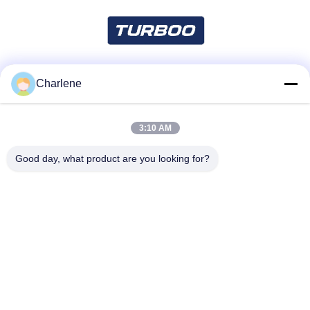
Charlene
Mezzi sociali
3:10 AM
Contatto rapido
Good day, what product are you looking for?
Telefono
86--18924634707
E-mail
info@turboo.cn
Indirizzo
primo-quarto pavimento, costruzione #1, area della fabbrica
di Guanjie, strada #1134, Comunità di Guihua, via di