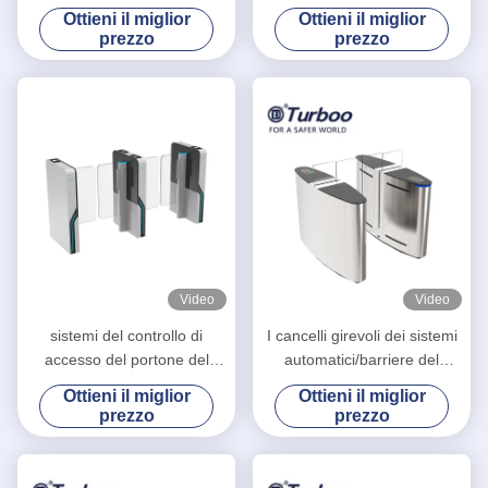
dell'oscillazione del controllo
di cattura di schede
Ottieni il miglior
Ottieni il miglior
di accesso del cancello
incorporato servomotore
prezzo
prezzo
girevole del portone di
senza spazzole
velocità del servomotore
Video
Video
sistemi del controllo di
I cancelli girevoli dei sistemi
accesso del portone del
automatici/barriere del
cancello girevole
controllo di accesso ed i
Ottieni il miglior
Ottieni il miglior
dell'oscillazione del
portoni 24V vanno in
prezzo
prezzo
supermercato di 900mm
automobile la tensione