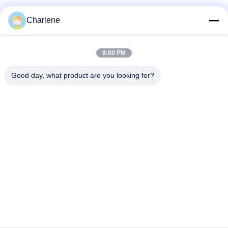
Charlene
Mezzi sociali
8:00 PM
Contatto rapido
Good day, what product are you looking for?
Telefono
86--18924634707
E-mail
info@turboo.cn
Indirizzo
primo-quarto pavimento, costruzione #1, area della fabbrica
di Guanjie, strada #1134, Comunità di Guihua, via di
Guanlan, distretto di Longhua, Shenzhen del guanguang
Politica sulla privacy
|
Mappa del sito