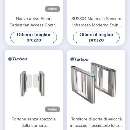
Video
Nuovo arrivo Smart
SUS304 Materiale Sensore
Pedestrian Access Control
Infrarosso Moderno Swing
velocità Tornitura Porta Nova
Speed Gate Turnstiles con
Ottieni il miglior
Ottieni il miglior
LA3219S
MCBF elevato
prezzo
prezzo
Video
Portone senza spazzola
Tornitore di porta di velocità
della barriera
in acciaio inossidabile lettore