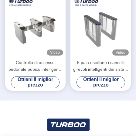
Video
Video
Controllo di accesso
5 paia oscillano i cancelli
pedonale pubico intelligente
girevoli intelligenti dei sistemi
del portone per controllo di
automatici del cancello
Ottieni il miglior
Ottieni il miglior
folla al minuto
girevole del portone di
prezzo
prezzo
velocità