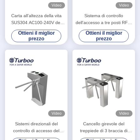
Video
Video
Carta all'altezza della vita
Sistema di controllo
SUS304 AC100-240V del
dell'accesso a tre posti RFID
controllo di accesso RFID IC
semiautomatico a tre bracci
Ottieni il miglior
Ottieni il miglior
del portone del cancello
prezzo
prezzo
girevole di sicurezza
Video
Video
Sistemi direzionali del
Cancello girevole del
controllo di accesso del
treppiede di 3 braccia di
portone del cancello girevole
acciaio inossidabile per il