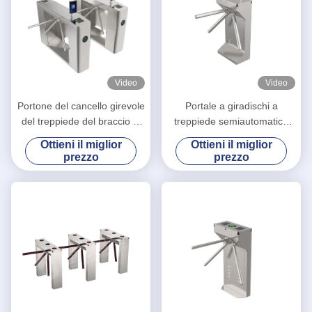
Video
Video
Portone del cancello girevole
Portale a giradischi a
del treppiede del braccio di
treppiede semiautomatico
RFID tre, cancello girevole
integrato con sistema di
Ottieni il miglior
Ottieni il miglior
verticale del treppiede per la
controllo di accesso di
prezzo
prezzo
scuola
sicurezza