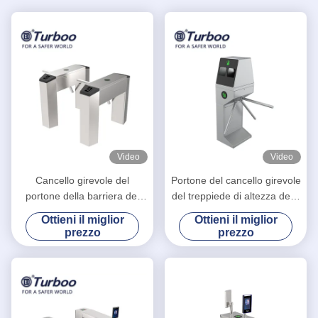
Video
Video
Cancello girevole del
Portone del cancello girevole
portone della barriera del
del treppiede di altezza della
treppiede di SUS 304 per
vita con la funzione di
Ottieni il miglior
Ottieni il miglior
controllo di accesso
disinfezione
prezzo
prezzo
pedonale