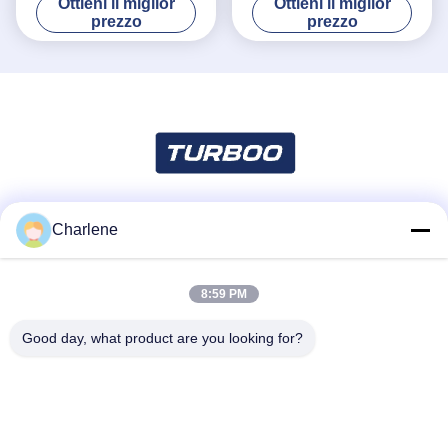
Ottieni il miglior
Ottieni il miglior
del treppiede di altezza della
biglietto del punto scenico
prezzo
prezzo
vita della palestra del
che controlla sistema
passaggio della Bi
Charlene
Mezzi sociali
8:59 PM
Contatto rapido
Good day, what product are you looking for?
Telefono
86--18924634707
E-mail