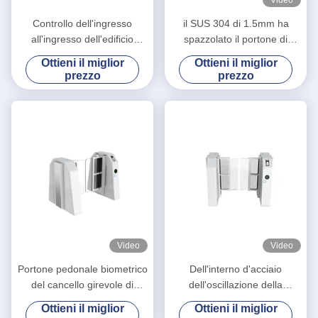
Controllo dell'ingresso
il SUS 304 di 1.5mm ha
all'ingresso dell'edificio
spazzolato il portone di
dell'albergo Porta scorrevole
scivolamento acrilico con
Ottieni il miglior
Ottieni il miglior
pedonale LA6218
comando a motore con 5
prezzo
prezzo
paia del sensore infrarosso
Video
Video
Portone pedonale biometrico
Dell'interno d'acciaio
del cancello girevole di
dell'oscillazione della
larghezza RS485 di 900mm
barriera del cancello girevole
Ottieni il miglior
Ottieni il miglior
del rullo freddo pedonale