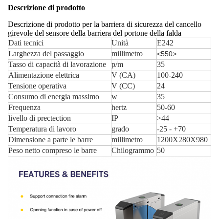
Descrizione di prodotto
Descrizione di prodotto per la barriera di sicurezza del cancello
girevole del sensore della barriera del portone della falda
Dati tecnici
Unità
E242
Larghezza del passaggio
millimetro
<550>
Tasso di capacità di lavorazione
p/m
35
Alimentazione elettrica
V (CA)
100-240
Tensione operativa
V (CC)
24
Consumo di energia massimo
w
35
Frequenza
hertz
50-60
livello di prectection
IP
>44
Temperatura di lavoro
grado
-25 - +70
Dimensione a parte le barre
millimetro
1200X280X980
Peso netto compreso le barre
Chilogrammo
50