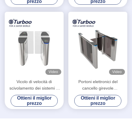
prezzo
prezzo
biometrico del portone
2.0mm
Video
Video
Vicolo di velocità di
Portoni elettronici del
scivolamento dei sistemi di
cancello girevole
sicurezza di alto livello per il
dell'oscillazione del
Ottieni il miglior
Ottieni il miglior
cancello girevole astuto
regolatore di RFID Access
prezzo
prezzo
dell'ufficio
con la funzione anti- di
pizzico