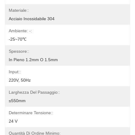
Materiale::
Acciaio Inossidabile 304
Ambiente: -:
-25~70℃
Spessore::
In Pieno 1.2mm O 1.5mm
Input::
220V, 50Hz
Larghezza Del Passaggio::
≤550mm
Determinare Tensione::
24 V
Quantità Di Ordine Minimo: