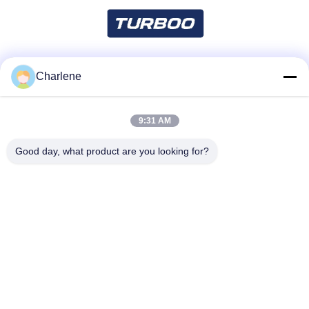
Charlene
Mezzi sociali
9:31 AM
Contatto rapido
Good day, what product are you looking for?
Telefono
86--18924634707
E-mail
info@turboo.cn
Indirizzo
primo-quarto pavimento, costruzione #1, area della fabbrica
di Guanjie, strada #1134, Comunità di Guihua, via di
Guanlan, distretto di Longhua, Shenzhen del guanguang