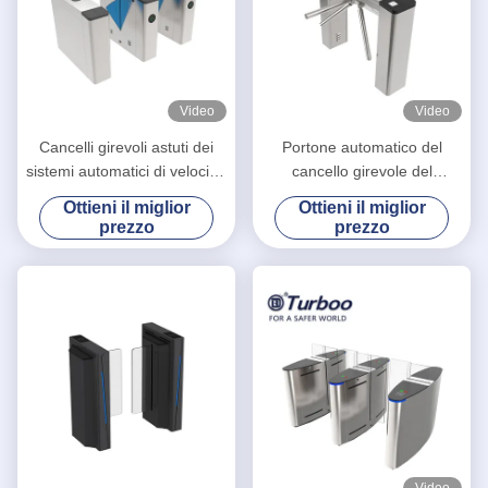
Video
Video
Cancelli girevoli astuti dei
Portone automatico del
sistemi automatici di velocità,
cancello girevole del
controllo del pedone del
treppiede di Ozak del
Ottieni il miglior
Ottieni il miglior
portone della barriera della
meccanico con gli allarmi
prezzo
prezzo
falda
della luce stroboscopica e di
voce
Video